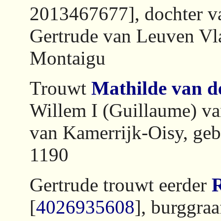
2013467677], dochter v
Gertrude van Leuven Vl
Montaigu
Trouwt
Mathilde van d
Willem I (Guillaume) v
van Kamerrijk-Oisy, geb
1190
Gertrude trouwt eerder
R
[
4026935608
], burggra