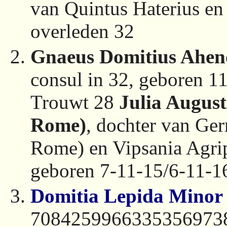
van Quintus Haterius e
overleden 32
Gnaeus Domitius Ahen
consul in 32, geboren 1
Trouwt 28
Julia Augus
Rome)
, dochter van Ger
Rome) en Vipsania Agri
geboren 7-11-15/6-11-1
Domitia Lepida Minor
708425996633535697387