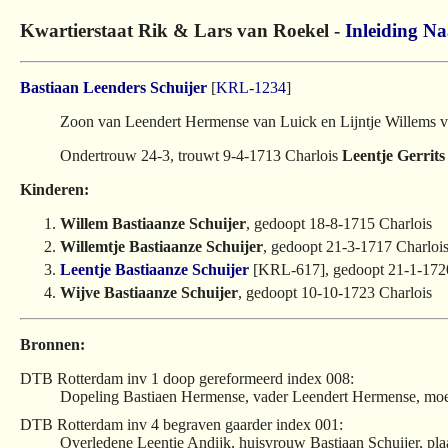
Kwartierstaat Rik & Lars van Roekel -
Inleiding
Na
Bastiaan Leenders Schuijer
[
KRL-1234
]
Zoon van Leendert Hermense van Luick en Lijntje Willems v
Ondertrouw 24-3, trouwt 9-4-1713 Charlois
Leentje Gerrits
Kinderen:
Willem Bastiaanze Schuijer
, gedoopt 18-8-1715 Charlois
Willemtje Bastiaanze Schuijer
, gedoopt 21-3-1717 Charloi
Leentje Bastiaanze Schuijer
[KRL-617], gedoopt 21-1-1720
Wijve Bastiaanze Schuijer
, gedoopt 10-10-1723 Charlois
Bronnen:
DTB Rotterdam inv 1 doop gereformeerd index 008:
Dopeling Bastiaen Hermense, vader Leendert Hermense, moede
DTB Rotterdam inv 4 begraven gaarder index 001:
Overledene Leentie Andijk, huisvrouw Bastiaan Schuijer, pl