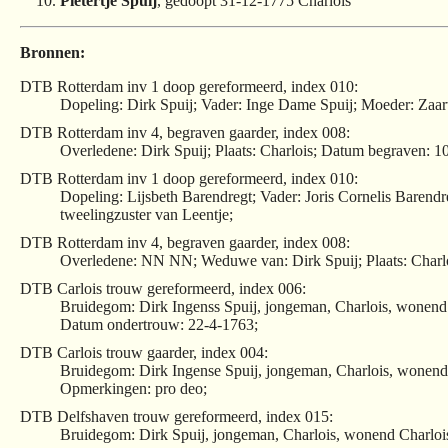
Pietertje Spuij
, gedoopt 31-12-1775 Charlois
Bronnen:
DTB Rotterdam inv 1 doop gereformeerd, index 010:
Dopeling: Dirk Spuij; Vader: Inge Dame Spuij; Moeder: Zaart
DTB Rotterdam inv 4, begraven gaarder, index 008:
Overledene: Dirk Spuij; Plaats: Charlois; Datum begraven: 1
DTB Rotterdam inv 1 doop gereformeerd, index 010:
Dopeling: Lijsbeth Barendregt; Vader: Joris Cornelis Baren
tweelingzuster van Leentje;
DTB Rotterdam inv 4, begraven gaarder, index 008:
Overledene: NN NN; Weduwe van: Dirk Spuij; Plaats: Charl
DTB Carlois trouw gereformeerd, index 006:
Bruidegom: Dirk Ingenss Spuij, jongeman, Charlois, wonend C
Datum ondertrouw: 22-4-1763;
DTB Carlois trouw gaarder, index 004:
Bruidegom: Dirk Ingense Spuij, jongeman, Charlois, wonend C
Opmerkingen: pro deo;
DTB Delfshaven trouw gereformeerd, index 015:
Bruidegom: Dirk Spuij, jongeman, Charlois, wonend Charlois