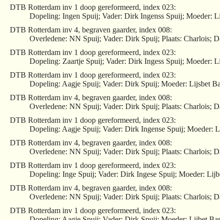
DTB Rotterdam inv 1 doop gereformeerd, index 023:
Dopeling: Ingen Spuij; Vader: Dirk Ingenss Spuij; Moeder: Li
DTB Rotterdam inv 4, begraven gaarder, index 008:
Overledene: NN Spuij; Vader: Dirk Spuij; Plaats: Charlois;
DTB Rotterdam inv 1 doop gereformeerd, index 023:
Dopeling: Zaartje Spuij; Vader: Dirk Ingess Spuij; Moeder: Li
DTB Rotterdam inv 1 doop gereformeerd, index 023:
Dopeling: Aagje Spuij; Vader: Dirk Spuij; Moeder: Lijsbet Ba
DTB Rotterdam inv 4, begraven gaarder, index 008:
Overledene: NN Spuij; Vader: Dirk Spuij; Plaats: Charlois; 
DTB Rotterdam inv 1 doop gereformeerd, index 023:
Dopeling: Aagje Spuij; Vader: Dirk Ingense Spuij; Moeder: Li
DTB Rotterdam inv 4, begraven gaarder, index 008:
Overledene: NN Spuij; Vader: Dirk Spuij; Plaats: Charlois; 
DTB Rotterdam inv 1 doop gereformeerd, index 023:
Dopeling: Inge Spuij; Vader: Dirk Ingese Spuij; Moeder: Lijb
DTB Rotterdam inv 4, begraven gaarder, index 008:
Overledene: NN Spuij; Vader: Dirk Spuij; Plaats: Charlois;
DTB Rotterdam inv 1 doop gereformeerd, index 023:
Dopeling: Aagje Spuij; Vader: Dirk Spuij; Moeder: Lijbet Ba