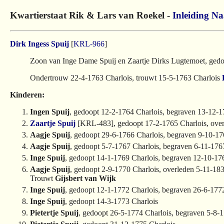
Kwartierstaat Rik & Lars van Roekel -
Inleiding
Na
Dirk Ingess Spuij
[
KRL-966
]
Zoon van Inge Dame Spuij en Zaartje Dirks Lugtemoet, gedo
Ondertrouw 22-4-1763 Charlois, trouwt 15-5-1763 Charlois
Kinderen:
Ingen Spuij
, gedoopt 12-2-1764 Charlois, begraven 13-12-1
Zaartje Spuij
[KRL-483], gedoopt 17-2-1765 Charlois, over
Aagje Spuij
, gedoopt 29-6-1766 Charlois, begraven 9-10-17
Aagje Spuij
, gedoopt 5-7-1767 Charlois, begraven 6-11-176
Inge Spuij
, gedoopt 14-1-1769 Charlois, begraven 12-10-17
Aagje Spuij
, gedoopt 2-9-1770 Charlois, overleden 5-11-18
Trouwt
Gijsbert van Wijk
Inge Spuij
, gedoopt 12-1-1772 Charlois, begraven 26-6-177
Inge Spuij
, gedoopt 14-3-1773 Charlois
Pietertje Spuij
, gedoopt 26-5-1774 Charlois, begraven 5-8-