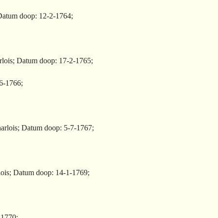
; Datum doop: 12-2-1764;
harlois; Datum doop: 17-2-1765;
-6-1766;
Charlois; Datum doop: 5-7-1767;
rlois; Datum doop: 14-1-1769;
-1770;