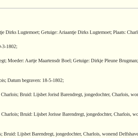
je Dirks Lugtemoet; Getuige: Ariaantje Dirks Lugtemoet; Plaats: Char
0-3-1802;
dregt; Moeder: Aartje Maartensdr Boel; Getuige: Dirkje Pleune Brugma
ois; Datum begraven: 18-5-1802;
harlois; Bruid: Lijsbet Jorisd Barendregt, jongedochter, Charlois, w
harlois; Bruid: Lijsbet Jorisse Barendregt, jongedochter, Charlois, w
; Bruid: Lijsbet Barendregt, jongedochter, Charlois, wonend Delfshav