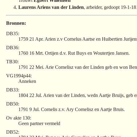
Trouwt
Egbert Willemsen
Laurens Ariens van der Linden
, arbeider, gedoopt 19-1-
Bronnen:
DB35:
1759 21 Apr. Arien z.v Cornelus Aartse en Huibertien Jurijen
DB36:
1760 16 Mrt. Ortijen d.v. Rut Buys en Woutertjen Jansen.
TB30:
1791 22 Mei. Arie Cornelisz van der Linden geb en won B
VG1994p44:
Anneken
DB33:
1804 22 Jul. Arien van der Linden, wedn Aartje Bruijs, g
DB50:
1791 9 Jul. Cornelis z.v. Ary Cornelisz en Aartje Bruis.
Ov akte 130:
Geen partner vermeld
DB52: