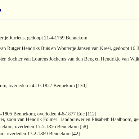
n
bertje Jurriens, gedoopt 21-4-1759 Bennekom
van Rutger Hendriks Buis en Woutertje Jansen van Kreel, gedoopt 1
nster, dochter van Lourens Jochems van den Berg en Hendrikje van Wi
kom, overleden 24-10-1827 Bennekom [130]
-4-1805 Bennekom, overleden 4-6-1877 Ede [112]
er, zoon van Hendrik Folmer - landbouwer en Elisabeth Haalboom, ge
nnekom, overleden 15-5-1856 Bennekom [58]
om, overleden 17-2-1869 Bennekom [42]