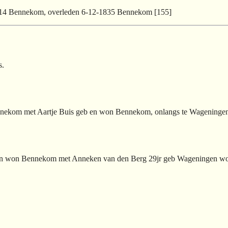
1814 Bennekom, overleden 6-12-1835 Bennekom [155]
s.
ennekom met Aartje Buis geb en won Bennekom, onlangs te Wageninge
eb en won Bennekom met Anneken van den Berg 29jr geb Wageningen w