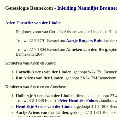
Genealogie Bennekom -
Inleiding
Naamlijst
Bronne
Arien Cornelisz van der Linden
Dagloner, zoon van Cornelis Arissen van der Linden en Hui
Trouwt 22-5-1791 Bennekom
Aartje Rutgers Buis
dochter 
Trouwt 22-7-1804 Bennekom
Anneken van den Berg
, spi
Bennekom [204]
Kinderen
van Arien en Aartje:
Cornelis Ariens van der Linden
, gedoopt 9-7-1791 Benne
Rut Ariens van der Linden
, gedoopt 23-5-1794 Bennekom
Kinderen
van Arien en en Anneken:
Huibertje Ariens van der Linden
, dienstmeid, gedoopt 23
Trouwt 3-2-1838 Ede [5]
Peter Hendriks Folmer
, landbouw
Hendrikje Ariens van der Linden
, gedoopt 4-10-1807 Be
Aartje Ariens van der Linden
, gedoopt 27-3-1811 Bennek