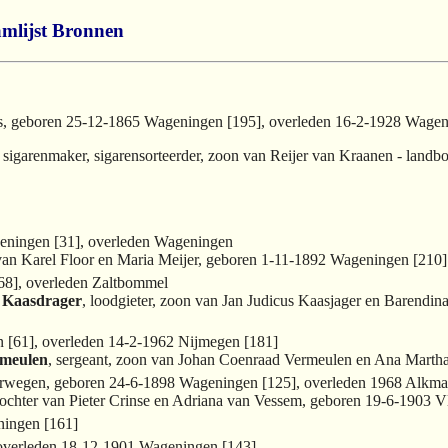
mlijst
Bronnen
rs, geboren 25-12-1865 Wageningen [195], overleden 16-2-1928 Wagen
, sigarenmaker, sigarensorteerder, zoon van Reijer van Kraanen - land
geningen [31], overleden Wageningen
 van Karel Floor en Maria Meijer, geboren 1-11-1892 Wageningen [210]
68], overleden Zaltbommel
n Kaasdrager
, loodgieter, zoon van Jan Judicus Kaasjager en Barendi
 [61], overleden 14-2-1962 Nijmegen [181]
rmeulen
, sergeant, zoon van Johan Coenraad Vermeulen en Ana Marth
oorwegen, geboren 24-6-1898 Wageningen [125], overleden 1968 Alkma
dochter van Pieter Crinse en Adriana van Vessem, geboren 19-6-1903 V
ningen [161]
overleden 18-12-1901 Wageningen [143]