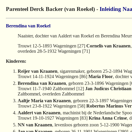
Parenteel Derck Backer (van Roekel) -
Inleiding
Naa
Berendina van Roekel
Naaister, dochter van Aaldert van Roekel en Berendina Meu
Trouwt 12-5-1893 Wageningen [27]
Cornelis van Kraanen
overleden 28-5-1932 Wageningen [71]
Kinderen:
Reijer van Kraanen
, sigarenmaker, geboren 25-2-1894 Wa
Trouwt 14-11-1924 Wageningen [86]
Maria Floor
, dochter
Berendina van Kraanen
, geboren 23-3-1896 Wageningen [
Trouwt 11-7-1940 Zaltbommel [12]
Jan Judicus Christiaa
Zaltbommel, overleden Zaltbommel
Aaltje Maria van Kraanen
, geboren 22-3-1897 Wageningen
Trouwt 23-8-1922 Wageningen [58]
Robertus Marinus Ve
Aaldert van Kraanen
, machinist bij de Nederlandsche Sp
Trouwt 19-10-1927 Wageningen [83]
Krina Anna Crinse
, 
NN van Kraanen
, levenloos geboren zoon 5-12-1900 Wage
Jan van Kraanen
, geboren 26-11-1901 Wageningen [280], 