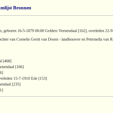
mlijst
Bronnen
, geboren 16-5-1879 06:00 Gelders Veenendaal [162], overleden 22-9
ochter van Cornelis Gerrit van Doorn - landbouwer en Petronella van
l [468]
enendaal [166]
6]
verleden 15-7-1910 Ede [153]
nendaal [235]
1]