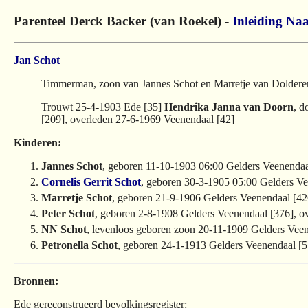
Parenteel Derck Backer (van Roekel) -
Inleiding
Naa
Jan Schot
Timmerman, zoon van Jannes Schot en Marretje van Dolderen
Trouwt 25-4-1903 Ede [35]
Hendrika Janna van Doorn
, d
[209], overleden 27-6-1969 Veenendaal [42]
Kinderen:
Jannes Schot
, geboren 11-10-1903 06:00 Gelders Veenendaa
Cornelis Gerrit Schot
, geboren 30-3-1905 05:00 Gelders Ve
Marretje Schot
, geboren 21-9-1906 Gelders Veenendaal [42
Peter Schot
, geboren 2-8-1908 Gelders Veenendaal [376], o
NN Schot
, levenloos geboren zoon 20-11-1909 Gelders Vee
Petronella Schot
, geboren 24-1-1913 Gelders Veenendaal [5
Bronnen:
Ede gereconstrueerd bevolkingsregister: