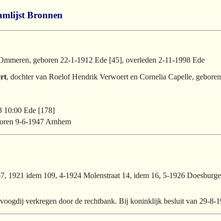
mlijst
Bronnen
Ommeren, geboren 22-1-1912 Ede [45], overleden 2-11-1998 Ede
rt
, dochter van Roelof Hendrik Verwoert en Cornelia Capelle, gebore
3 10:00 Ede [178]
boren 9-6-1947 Arnhem
, 1921 idem 109, 4-1924 Molenstraat 14, idem 16, 5-1926 Doesburge
oogdij verkregen door de rechtbank. Bij koninklijk besluit van 29-8-