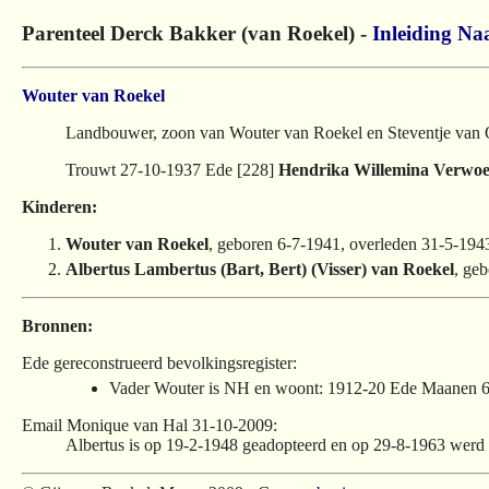
Parenteel Derck Bakker (van Roekel) -
Inleiding
Naa
Wouter van Roekel
Landbouwer, zoon van Wouter van Roekel en Steventje van 
Trouwt 27-10-1937 Ede [228]
Hendrika Willemina Verwoe
Kinderen:
Wouter van Roekel
, geboren 6-7-1941, overleden 31-5-194
Albertus Lambertus (Bart, Bert) (Visser) van Roekel
, ge
Bronnen:
Ede gereconstrueerd bevolkingsregister:
Vader Wouter is NH en woont: 1912-20 Ede Maanen 67
Email Monique van Hal 31-10-2009:
Albertus is op 19-2-1948 geadopteerd en op 29-8-1963 werd v