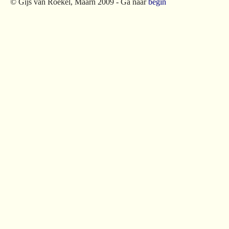
© Gijs van Roekel, Maarn 2009 - Ga naar
begin