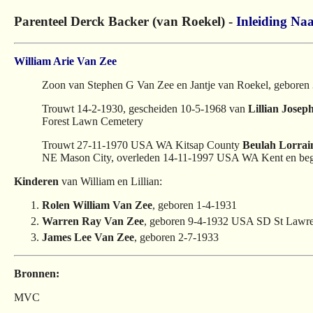
Parenteel Derck Backer (van Roekel) -
Inleiding
Naa
William Arie Van Zee
Zoon van Stephen G Van Zee en Jantje van Roekel, geboren
Trouwt 14-2-1930, gescheiden 10-5-1968 van
Lillian Josep
Forest Lawn Cemetery
Trouwt 27-11-1970 USA WA Kitsap County
Beulah Lorrai
NE Mason City, overleden 14-11-1997 USA WA Kent en beg
Kinderen
van William en Lillian:
Rolen William Van Zee
, geboren 1-4-1931
Warren Ray Van Zee
, geboren 9-4-1932 USA SD St Lawre
James Lee Van Zee
, geboren 2-7-1933
Bronnen:
MVC