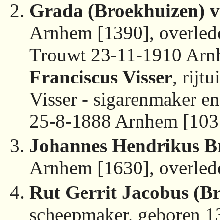
Grada (Broekhuizen) 
Arnhem [1390], overled
Trouwt 23-11-1910 Arn
Franciscus Visser
, rijt
Visser - sigarenmaker e
25-8-1888 Arnhem [103
Johannes Hendrikus B
Arnhem [1630], overled
Rut Gerrit Jacobus (B
scheepmaker, geboren 1