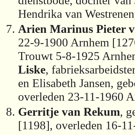
dienstbode, dochter van
Hendrika van Westrenen
Arien Marinus Pieter
22-9-1900 Arnhem [127
Trouwt 5-8-1925 Arnhe
Liske
, fabrieksarbeidst
en Elisabeth Jansen, ge
overleden 23-11-1960 
Gerritje van Rekum
, 
[1198], overleden 16-1