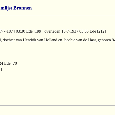
mlijst
Bronnen
27-7-1874 03:30 Ede [199], overleden 15-7-1937 03:30 Ede [212]
d
, dochter van Hendrik van Holland en Jacobje van de Haar, geboren 9
24 Ede [70]
1]