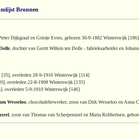
mlijst
Bronnen
eter Dijkgraaf en Grietje Evers, geboren 30-9-1882 Winterswijk [186]
Dolle
, dochter van Gerrit Willem ten Dolle - fabrieksarbeider en Joha
 [35], overleden 28-9-1916 Winterswijk [114]
20], overleden 22-8-1908 Winterswijk [135]
5], overleden 5-9-1910 Winterswijk [146]
ham Wesseloo
, chocoladebewerker, zoon van Dirk Wesseloo en Anna C
nzeel
, zoon van Thomas van Scherpenzeel en Maria Robbertsen, gebor