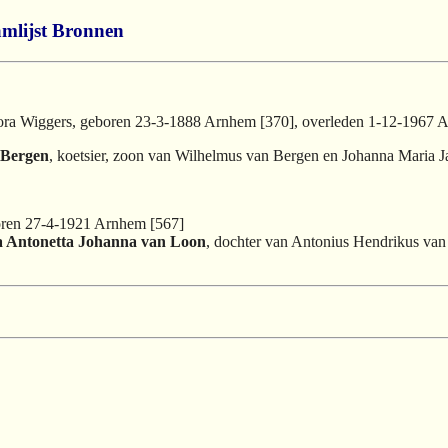
mlijst
Bronnen
ora Wiggers, geboren 23-3-1888 Arnhem [370], overleden 1-12-1967 
 Bergen
, koetsier, zoon van Wilhelmus van Bergen en Johanna Maria J
boren 27-4-1921 Arnhem [567]
a Antonetta Johanna van Loon
, dochter van Antonius Hendrikus va