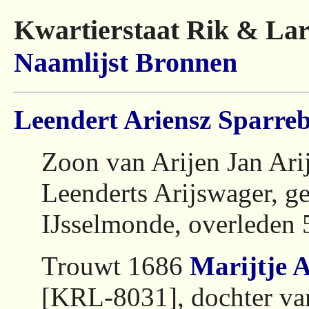
Kwartierstaat Rik & Lar
Naamlijst
Bronnen
Leendert Ariensz Sparr
Zoon van Arijen Jan Ari
Leenderts Arijswager, g
IJsselmonde, overleden
Trouwt 1686
Marijtje 
[KRL-8031], dochter va