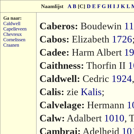
Naamlijst
A
B
[C]
D
E
F
G
H
I
J
K
L
Ga naar:
Caberos:
Boudewin
1
Caldwell
Capelleveen
Chevreux
Cabos:
Elizabeth
1726
Cornelissen
Craanen
Cadee:
Harm Albert
1
Caithness:
Thorfin II
1
Caldwell:
Cedric
1924
Calis:
zie
Kalis
;
Calvelage:
Hermann
1
Calw:
Adalbert
1010
, 
Cambrai:
Adelheid
10